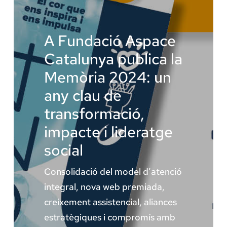
La Fundació
A Fundació Aspace
Catalunya publica la
Àmbit Salut
Memòria 2024: un
any clau de
Àmbit Social
transformació,
impacte i lideratge
Àmbit Educatiu
social
Consolidació del model d’atenció
integral, nova web premiada,
creixement assistencial, aliances
estratègiques i compromís amb