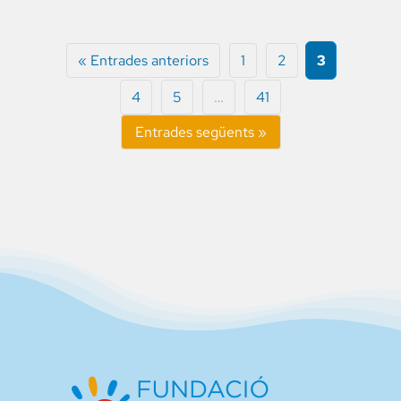
« Entrades anteriors
1
2
3
4
5
…
41
Entrades següents »