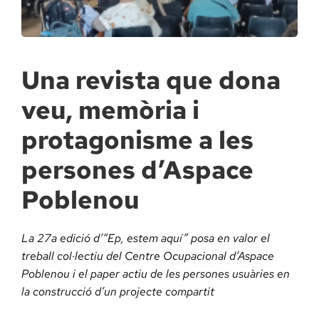
Docència, 
Col·labora
Una revista que dona
veu, memòria i
La Fundac
protagonisme a les
Àmbit Sal
persones d’Aspace
Poblenou
Àmbit Soc
La 27a edició d’“Ep, estem aquí” posa en valor el
Àmbit Edu
treball col·lectiu del Centre Ocupacional d’Aspace
Poblenou i el paper actiu de les persones usuàries en
la construcció d’un projecte compartit