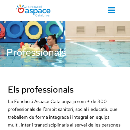
Skip
to
Toggl
content
Navig
Cerca
…
Professionals
Inici
Els professionals
Contacte 
La Fundació Aspace Catalunya ja som + de 300
professionals de l’àmbit sanitari, social i educatiu que
Cuidem d
treballem de forma integrada i integral en equips
multi, inter i transdisciplinaris al servei de les persones