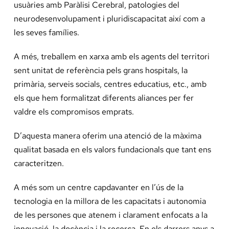
usuàries amb Paràlisi Cerebral, patologies del
Docència, 
neurodesenvolupament i pluridiscapacitat així com a
les seves famílies.
Col·labora
A més, treballem en xarxa amb els agents del territori
sent unitat de referència pels grans hospitals, la
La Fundac
primària, serveis socials, centres educatius, etc., amb
els que hem formalitzat diferents aliances per fer
Àmbit Sal
valdre els compromisos emprats.
D’aquesta manera oferim una atenció de la màxima
Àmbit Soc
qualitat basada en els valors fundacionals que tant ens
caracteritzen.
Àmbit Edu
A més som un centre capdavanter en l’ús de la
tecnologia en la millora de les capacitats i autonomia
de les persones que atenem i clarament enfocats a la
innovació, la docència i la recerca. En els darrers anys a