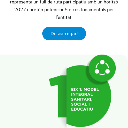
representa un full de ruta participatiu amb un horitzó
Docència, 
2027 i pretén potenciar 5 eixos fonamentals per
l’entitat:
Col·labora
Descarregar!
La Fundac
Àmbit Sal
Àmbit Soc
Àmbit Edu