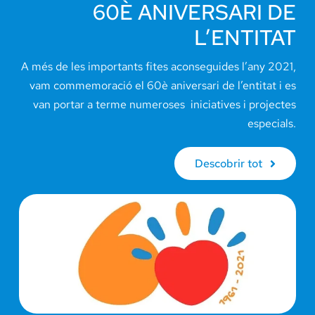
60È ANIVERSARI DE
L’ENTITAT
A més de les importants fites aconseguides l’any 2021,
vam commemoració el 60è aniversari de l’entitat i es
van portar a terme numeroses iniciatives i projectes
especials.
Descobrir tot