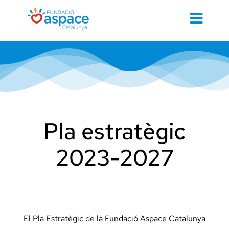
Skip
to
Toggl
content
Navig
Cerca
…
Inici
Pla estratègic
2023-2027
Contacte 
Cuidem d
El Pla Estratègic de la Fundació Aspace Catalunya