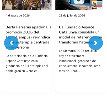
4 d'agost de 2026
28 de juliol de 2026
Berta Ferreras apadrina la
La Fundació Aspace
promoció 2026 del
Catalunya consolida un
TecnoCampus i reivindica
model de referència que
una fisioteràpia centrada
transforma l’atenció
en la persona
La Memòria 2025 recull un
La participació de la Fundació
any de creixement
Aspace Catalunya en la
institucional, generació de
graduació de Fisioteràpia i del
coneixement i innovació, amb
doble grau en Ciències...
més de 3.700...