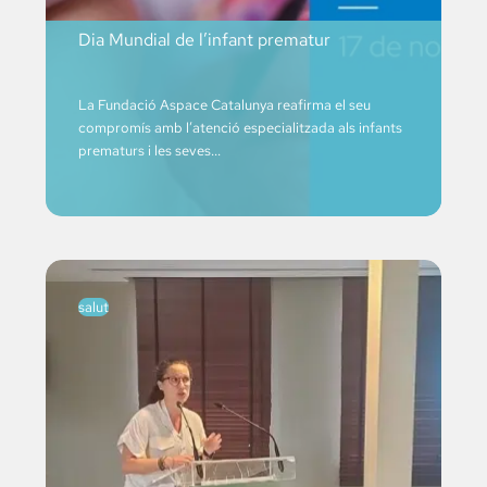
Dia Mundial de l’infant prematur
La Fundació Aspace Catalunya reafirma el seu
compromís amb l’atenció especialitzada als infants
prematurs i les seves...
salut