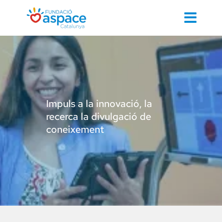
Skip
to
Toggl
content
Navig
Cerca
…
Inici
Impuls a la innovació, la
recerca la divulgació de
Contacte 
coneixement
Cuidem d
Docència, 
Col·labora