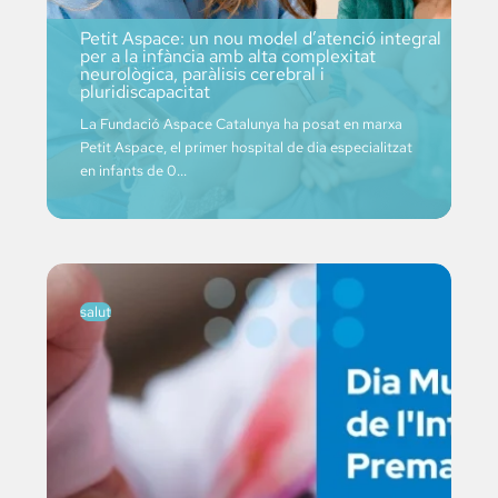
Petit Aspace: un nou model d’atenció integral
per a la infància amb alta complexitat
neurològica, paràlisis cerebral i
pluridiscapacitat
La Fundació Aspace Catalunya ha posat en marxa
Petit Aspace, el primer hospital de dia especialitzat
en infants de 0...
salut