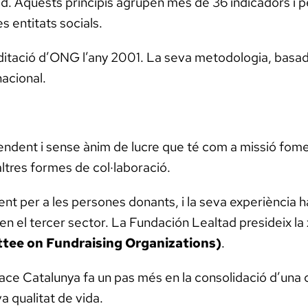
d. Aquests principis agrupen més de 36 indicadors i p
es entitats socials.
reditació d’ONG l’any 2001. La seva metodologia, basada 
nacional.
endent i sense ànim de lucre que té com a missió fome
altres formes de col·laboració.
nt per a les persones donants, i la seva experiència ha 
en el tercer sector. La Fundación Lealtad presideix la
tee on Fundraising Organizations)
.
 Catalunya fa un pas més en la consolidació d’una cul
a qualitat de vida.