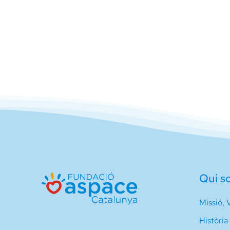
Qui s
Missió, V
Història