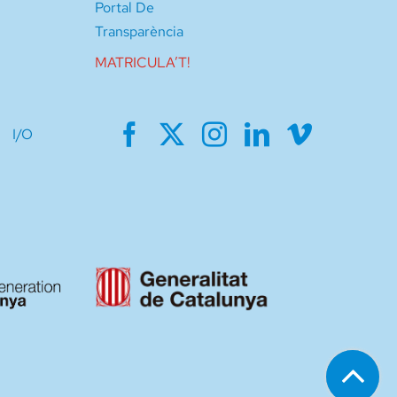
Portal De
Transparència
MATRICULA’T!
I/O
Go
Ir
to
arri
Top