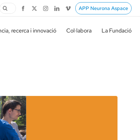
Cerca
APP Neurona Aspace
…
cia, recerca i innovació
Col·labora
La Fundació