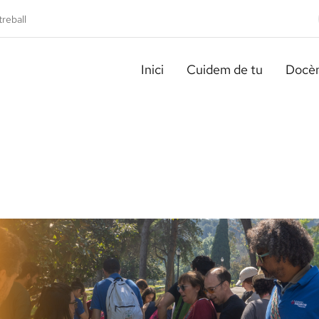
treball
Inici
Cuidem de tu
Docèn