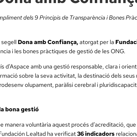
mpliment dels 9 Principis de Transparència i Bones Pràc
 segell
Dona amb Confiança
,
atorgat per la
Fundac
ència i les bones pràctiques de gestió de les ONG.
 d’Aspace amb una gestió responsable, clara i orien
ormació sobre la seva activitat, la destinació dels seus
env olupament, paràlisi cerebral i pluridiscapacitat, i
la bona gestió
de manera voluntària aquest procés d’acreditació, que 
 Fundación Lealtad ha verificat
36 indicadors
relacion