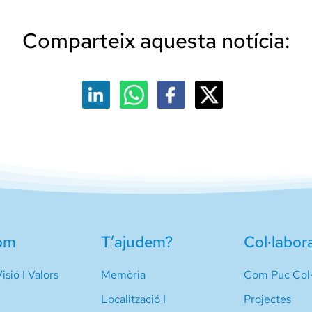
Comparteix aquesta notícia:
om
T’ajudem?
Col·labor
isió I Valors
Memòria
Com Puc Col·
Localització I
Projectes