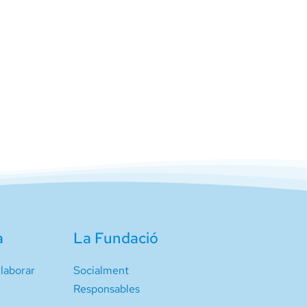
a
La Fundació
laborar
Socialment
Responsables