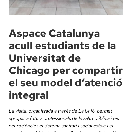
Docència, 
Col·labora
Aspace Catalunya
acull estudiants de la
La Fundac
Universitat de
Àmbit Sal
Chicago per compartir
el seu model d’atenció
Àmbit Soc
integral
Àmbit Edu
La visita, organitzada a través de La Unió, permet
apropar a futurs professionals de la salut pública i les
neurociències el sistema sanitari i social català i el