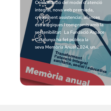
Consolidació del model d’atenció
integral, nova web premiada,
creixement assistencial, aliances
estratègiques i compromís amb la
sostenibilitat La Fundació Aspace
Catalunya ha fet pública la
seva Memòria Anual 2024, un...