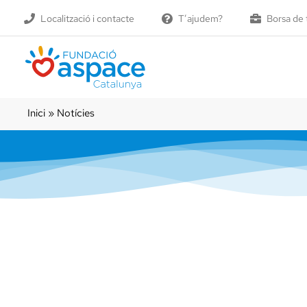
Skip
Localització i contacte
T’ajudem?
Borsa de 
to
content
Inici
»
Notícies