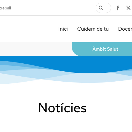
Cerca
treball
…
Inici
Cuidem de tu
Docèn
Àmbit Salut
Notícies