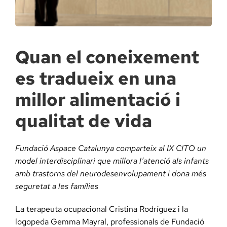
Docència, 
Col·labora
Quan el coneixement
es tradueix en una
La Fundac
millor alimentació i
Àmbit Sal
qualitat de vida
Àmbit Soc
Fundació Aspace Catalunya comparteix al IX CITO un
model interdisciplinari que millora l’atenció als infants
amb trastorns del neurodesenvolupament i dona més
Àmbit Edu
seguretat a les famílies
La terapeuta ocupacional Cristina Rodríguez i la
logopeda Gemma Mayral, professionals de Fundació