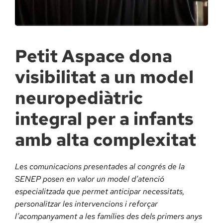
Docència, 
Col·labora
Petit Aspace dona
visibilitat a un model
La Fundac
neuropediàtric
Àmbit Sal
integral per a infants
amb alta complexitat
Àmbit Soc
Les comunicacions presentades al congrés de la
Àmbit Edu
SENEP posen en valor un model d’atenció
especialitzada que permet anticipar necessitats,
personalitzar les intervencions i reforçar
l’acompanyament a les famílies des dels primers anys