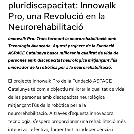
pluridiscapacitat: Innowalk
Docència, 
Pro, una Revolució en la
Col·labora
Neurorehabilitació
Innowalk Pro: Transformant la neurorehabilitació amb
La Fundac
Tecnologia Avançada. Aquest projecte de la Fundació
ASPACE Catalunya busca millorar la qualitat de vida de
persones amb discapacitat neurològica mitjançant l'ús
Àmbit Sal
innovador de la robòtica per a la neurorehabilitació.
El projecte Innowalk Pro de la Fundació ASPACE
Àmbit Soc
Catalunya té com a objectiu millorar la qualitat de vida
de les persones amb discapacitat neurològica
Àmbit Edu
mitjançant l'ús de la robòtica per a la
neurorehabilitació. A través d'aquesta innovadora
tecnologia, s'espera proporcionar una rehabilitació més
intensiva i efectiva, fomentant la independència i