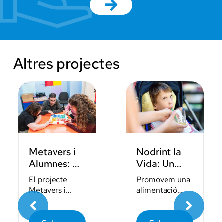
Altres projectes
Metavers i
Nodrint la
Alumnes: Un
Vida: Un
Món
Abordatge
El projecte
Promovem una
d’Oportunitats
Integral per
Metavers i
alimentació
per a la
la Salut i el
Alumnes busca
saludable i
Inclusió
Benestar en
revolucionar
segura per a
l'educació
persones amb