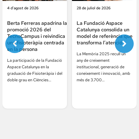
4 d'agost de 2026
28 de juliol de 2026
Berta Ferreras apadrina la
La Fundació Aspace
promoció 2026 del
Catalunya consolida un
TecnoCampus i reivindica
model de referència que
una fisioteràpia centrada
transforma l’atenció
en la persona
La Memòria 2025 recull un
La participació de la Fundació
any de creixement
Aspace Catalunya en la
institucional, generació de
graduació de Fisioteràpia i del
coneixement i innovació, amb
doble grau en Ciències...
més de 3.700...