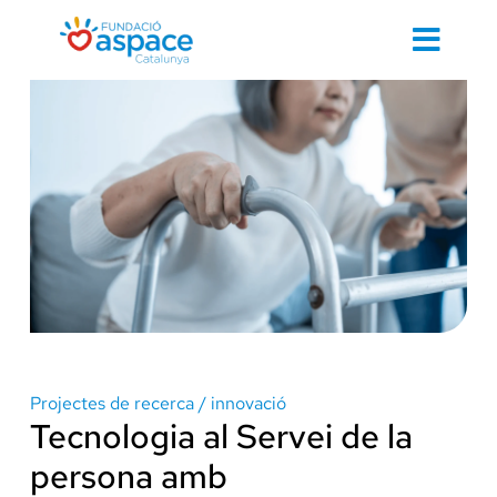
Skip
to
Toggl
content
Navig
Cerca
…
Inici
Contacte 
Projectes de recerca / innovació
Tecnologia al Servei de la
Cuidem d
persona amb