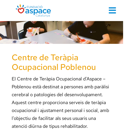
Skip
to
Toggl
content
Navig
Cerca
…
Centre de Teràpia
Inici
Ocupacional Poblenou
El Centre de Teràpia Ocupacional d’Aspace –
Poblenou està destinat a persones amb paràlisi
cerebral o patologies del desenvolupament.
Contacte 
Aquest centre proporciona serveis de teràpia
ocupacional i ajustament personal i social, amb
Cuidem d
l’objectiu de facilitar als seus usuaris una
atenció diürna de tipus rehabilitador.