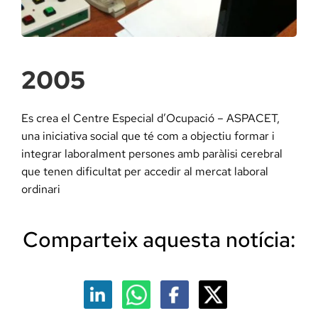
Docència, 
Col·labora
2005
La Fundac
Es crea el Centre Especial d’Ocupació – ASPACET,
una iniciativa social que té com a objectiu formar i
Àmbit Sal
integrar laboralment persones amb paràlisi cerebral
que tenen dificultat per accedir al mercat laboral
ordinari
Àmbit Soc
Comparteix aquesta notícia:
Àmbit Edu