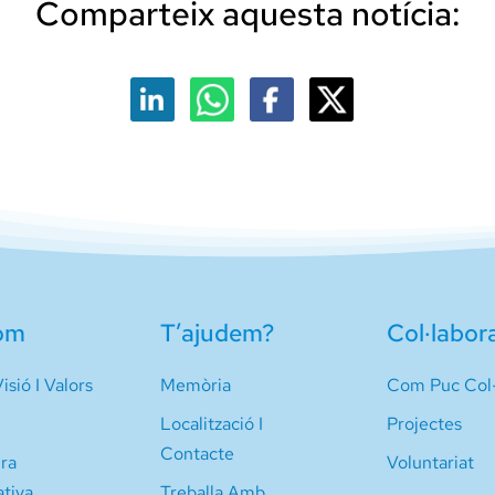
Comparteix aquesta notícia:
om
T’ajudem?
Col·labor
isió I Valors
Memòria
Com Puc Col·
Localització I
Projectes
Contacte
ura
Voluntariat
ativa
Treballa Amb