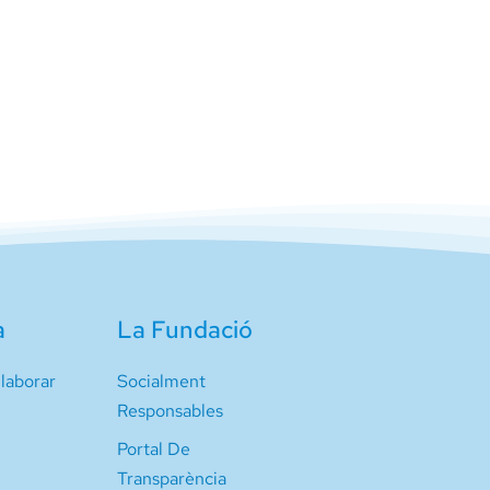
a
La Fundació
laborar
Socialment
Responsables
Portal De
Transparència