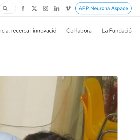
Cerca
APP Neurona Aspace
…
cia, recerca i innovació
Col·labora
La Fundació