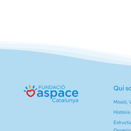
Qui s
Missió, V
Història
Estruct
Organiz