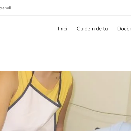
treball
Inici
Cuidem de tu
Docèn