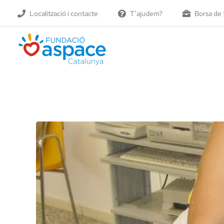
Skip
Localització i contacte
T’ajudem?
Borsa de 
to
content