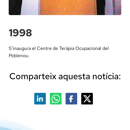
Docència, 
Col·labora
1998
La Fundac
S’inaugura el Centre de Teràpia Ocupacional del
Poblenou.
Àmbit Sal
Comparteix aquesta notícia:
Àmbit Soc
Àmbit Edu