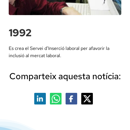
Docència, 
Col·labora
1992
La Fundac
Es crea el Servei d’Inserció laboral per afavorir la
inclusió al mercat laboral.
Àmbit Sal
Comparteix aquesta notícia:
Àmbit Soc
Àmbit Edu