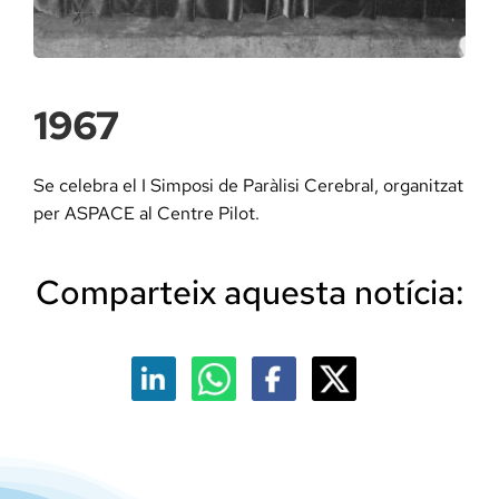
Docència, 
Col·labora
1967
La Fundac
Se celebra el I Simposi de Paràlisi Cerebral, organitzat
per ASPACE al Centre Pilot.
Àmbit Sal
Comparteix aquesta notícia:
Àmbit Soc
Àmbit Edu