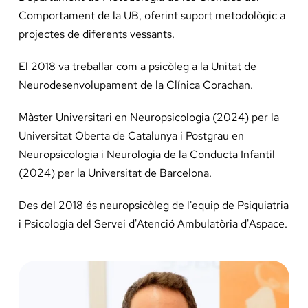
Docència, 
Comportament de la UB, oferint suport metodològic a
projectes de diferents vessants.
Col·labora
El 2018 va treballar com a psicòleg a la Unitat de
Neurodesenvolupament de la Clínica Corachan.
La Fundac
Màster Universitari en Neuropsicologia (2024) per la
Universitat Oberta de Catalunya i Postgrau en
Àmbit Sal
Neuropsicologia i Neurologia de la Conducta Infantil
(2024) per la Universitat de Barcelona.
Àmbit Soc
Des del 2018 és neuropsicòleg de l'equip de Psiquiatria
i Psicologia del Servei d'Atenció Ambulatòria d'Aspace.
Àmbit Edu