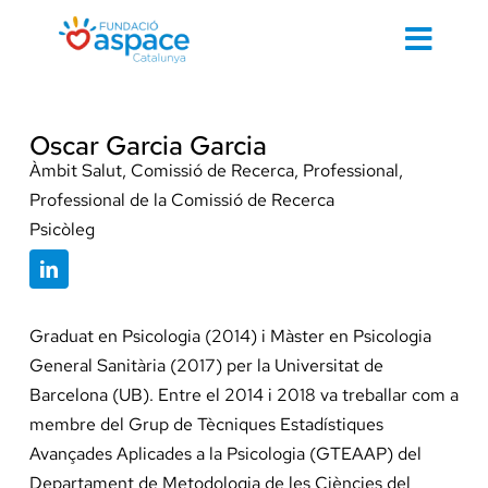
Skip
to
Toggl
content
Navig
Cerca
…
Oscar Garcia Garcia
Àmbit Salut, Comissió de Recerca, Professional,
Professional de la Comissió de Recerca
Psicòleg
Inici
Graduat en Psicologia (2014) i Màster en Psicologia
Contacte 
General Sanitària (2017) per la Universitat de
Barcelona (UB). Entre el 2014 i 2018 va treballar com a
membre del Grup de Tècniques Estadístiques
Cuidem d
Avançades Aplicades a la Psicologia (GTEAAP) del
Departament de Metodologia de les Ciències del