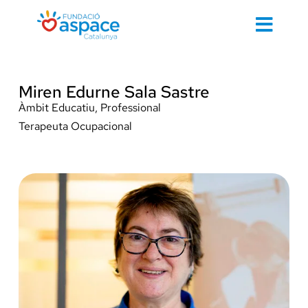
Skip
to
Toggl
content
Navig
Cerca
…
Miren Edurne Sala Sastre
Àmbit Educatiu, Professional
Terapeuta Ocupacional
Inici
Contacte 
Cuidem d