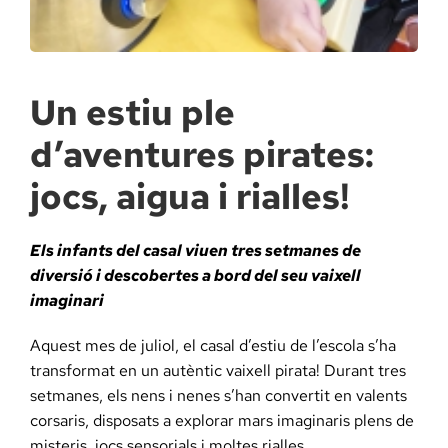
Docència, 
Col·labora
Un estiu ple
d’aventures pirates:
La Fundac
jocs, aigua i rialles!
Àmbit Sal
Els infants del casal viuen tres setmanes de
diversió i descobertes a bord del seu vaixell
Àmbit Soc
imaginari
Àmbit Edu
Aquest mes de juliol, el casal d’estiu de l’escola s’ha
transformat en un autèntic vaixell pirata! Durant tres
setmanes, els nens i nenes s’han convertit en valents
corsaris, disposats a explorar mars imaginaris plens de
misteris, jocs sensorials i moltes rialles.