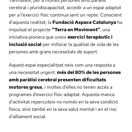
Tanmateix, per a moltes persones amb paràlisi
cerebral i pluridiscapacitat, accedir a un espai adaptat
per a l’exercici físic continua sent un repte. Conscient
d’aquesta realitat, la
Fundació Aspace Catalunya
ha
impulsat el projecte
“Terra en Moviment”
, una
iniciativa pionera que uneix
exercici terapèutic i
inclusió social
per millorar la qualitat de vida de les
persones amb grans necessitats de suport.
Aquest espai especialitzat neix com una resposta a
una necessitat urgent:
més del 80% de les persones
amb paràlisi cerebral presenten dificultats
motores greus
, i moltes d’elles no tenen accés a
programes d’exercici físic adaptat. Aquesta manca
d’activitat repercuteix no només en la seva condició
física, sinó també en la seva salut mental i en el risc
d’aïllament social.