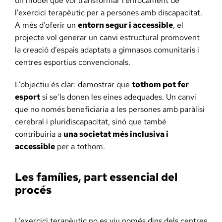
un model que vol transformar l’enfocament de
l’exercici terapèutic per a persones amb discapacitat.
A més d’oferir un
entorn segur i accessible
, el
projecte vol generar un canvi estructural promovent
la creació d’espais adaptats a gimnasos comunitaris i
centres esportius convencionals.
L’objectiu és clar: demostrar que
tothom pot fer
esport
si se’ls donen les eines adequades. Un canvi
que no només beneficiaria a les persones amb paràlisi
cerebral i pluridiscapacitat, sinó que també
contribuiria a
una societat més inclusiva i
accessible
per a tothom.
Les famílies, part essencial del
procés
L’exercici terapèutic no es viu només dins dels centres