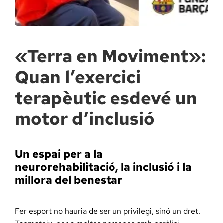
Docència, 
Col·labora
«Terra en Moviment»:
Quan l’exercici
La Fundac
terapèutic esdevé un
Àmbit Sal
motor d’inclusió
Àmbit Soc
Un espai per a la
neurorehabilitació, la inclusió i la
Àmbit Edu
millora del benestar
Fer esport no hauria de ser un privilegi, sinó un dret.