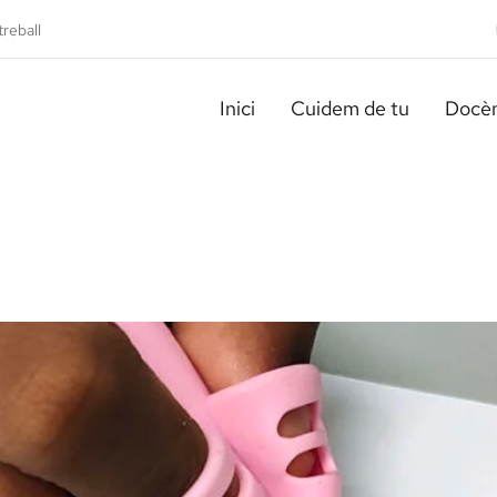
treball
Inici
Cuidem de tu
Docèn