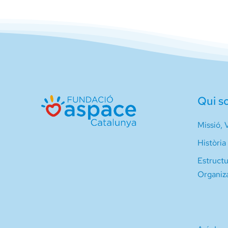
Qui s
Missió, V
Història
Estruct
Organiz