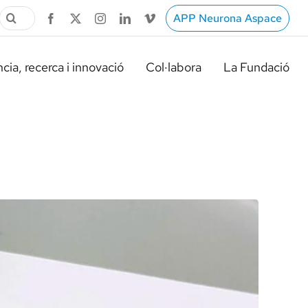
Cerca
APP Neurona Aspace
…
cia, recerca i innovació
Col·labora
La Fundació