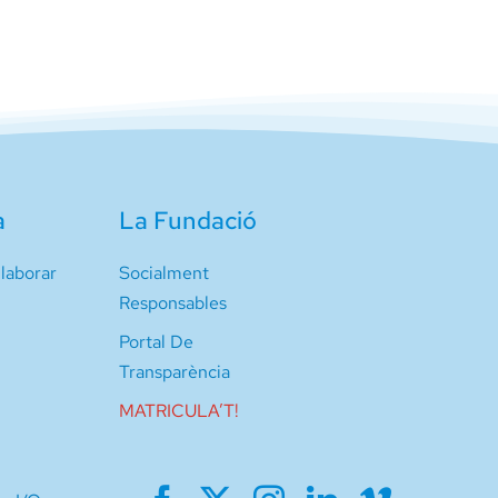
a
La Fundació
laborar
Socialment
Responsables
Portal De
Transparència
MATRICULA’T!