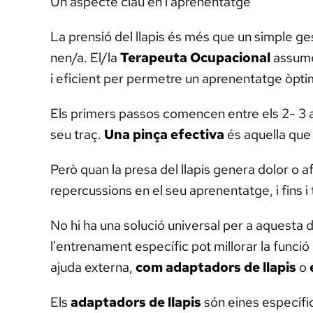
Un aspecte clau en l'aprenentatge
La prensió del llapis és més que un simple ge
nen/a. El/la
Terapeuta Ocupacional
assumei
i eficient per permetre un aprenentatge òpti
Els primers passos comencen entre els 2- 3 an
seu traç.
Una pinça efectiva
és aquella que
Però quan la presa del llapis genera dolor o af
repercussions en el seu aprenentatge, i fins i 
No hi ha una solució universal per a aquesta d
l'entrenament específic pot millorar la funció
ajuda externa,
com adaptadors de llapis
o
Els
adaptadors de llapis
són eines específiq