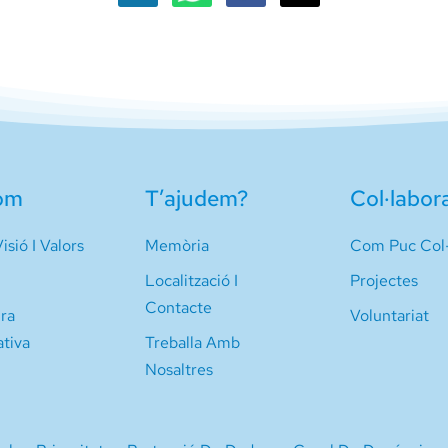
om
T’ajudem?
Col·labor
isió I Valors
Memòria
Com Puc Col·
Localització I
Projectes
Contacte
ura
Voluntariat
ativa
Treballa Amb
Nosaltres