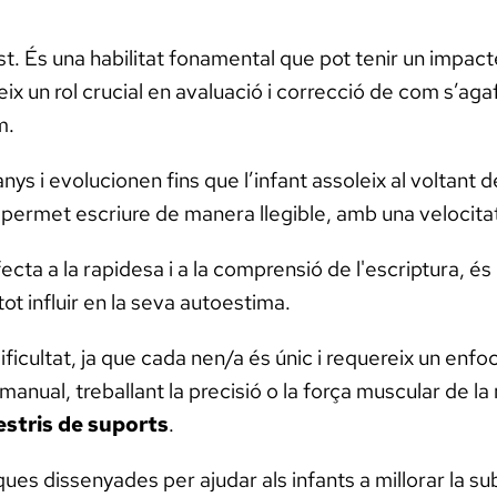
st. És una habilitat fonamental que pot tenir un impac
x un rol crucial en avaluació i correcció de com s’agafa
m.
ys i evolucionen fins que l’infant assoleix al voltant 
 permet escriure de manera llegible, amb una velocita
ecta a la rapidesa i a la comprensió de l'escriptura, és 
tot influir en la seva autoestima.
ificultat, ja que cada nen/a és únic i requereix un enf
 manual, treballant la precisió o la força muscular de l
estris de suports
.
ues dissenyades per ajudar als infants a millorar la su