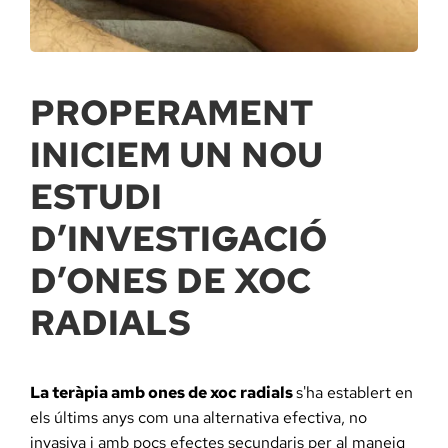
Docència, 
Col·labora
PROPERAMENT
INICIEM UN NOU
La Fundac
ESTUDI
Àmbit Sal
D’INVESTIGACIÓ
D’ONES DE XOC
Àmbit Soc
RADIALS
Àmbit Edu
La teràpia amb ones de xoc radials
s'ha establert en
els últims anys com una alternativa efectiva, no
invasiva i amb pocs efectes secundaris per al maneig