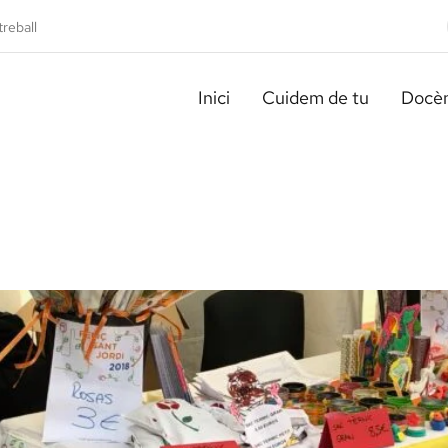
treball
Inici
Cuidem de tu
Docèn