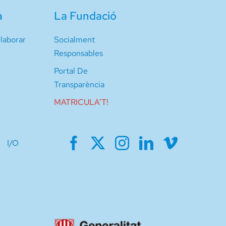
a
La Fundació
laborar
Socialment
Responsables
Portal De
Transparència
MATRICULA’T!
I/O