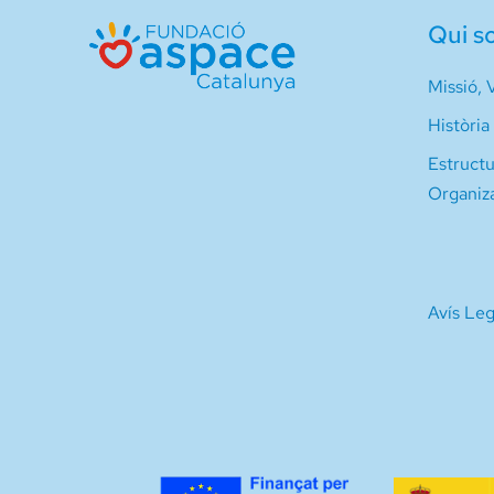
Qui s
Missió, V
Història
Estruct
Organiz
Avís Leg