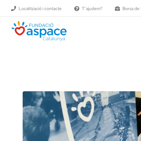
Skip
Localització i contacte
T’ajudem?
Borsa de 
to
content