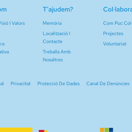
om
T’ajudem?
Col·labor
isió I Valors
Memòria
Com Puc Col·
Localització I
Projectes
Contacte
ura
Voluntariat
ativa
Treballa Amb
Nosaltres
al
Privacitat
Protecció De Dades
Canal De Denúncies