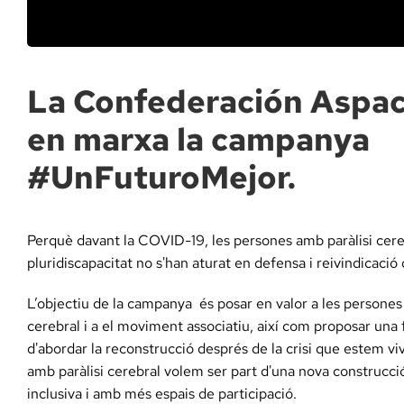
Docència, 
Col·labora
La Confederación Aspac
en marxa la campanya
La Fundac
#UnFuturoMejor.
Àmbit Sal
Perquè davant la COVID-19, les persones amb paràlisi cereb
Àmbit Soc
pluridiscapacitat no s'han aturat en defensa i reivindicació 
L’objectiu de la campanya és posar en valor a les persones
Àmbit Edu
cerebral i a el moviment associatiu, així com proposar una
d'abordar la reconstrucció després de la crisi que estem vi
amb paràlisi cerebral volem ser part d'una nova construcció
inclusiva i amb més espais de participació.