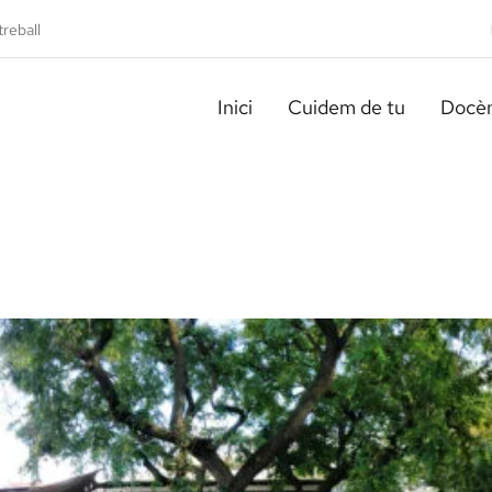
treball
Inici
Cuidem de tu
Docèn