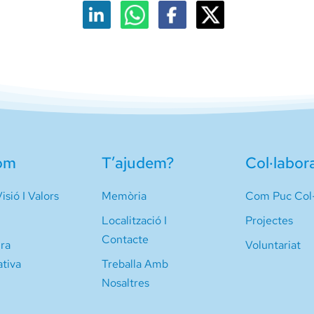
om
T’ajudem?
Col·labor
isió I Valors
Memòria
Com Puc Col·
Localització I
Projectes
Contacte
ura
Voluntariat
ativa
Treballa Amb
Nosaltres