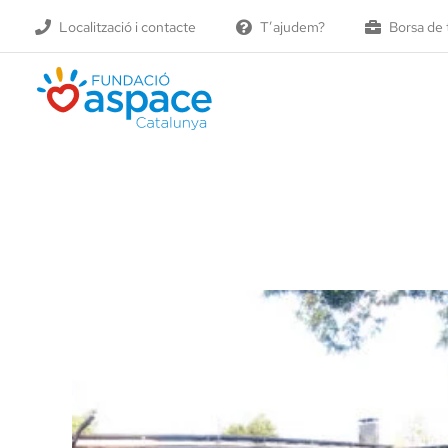
Skip
Localització i contacte
T’ajudem?
Borsa de 
to
content