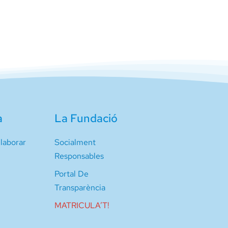
a
La Fundació
laborar
Socialment
Responsables
Portal De
Transparència
MATRICULA’T!