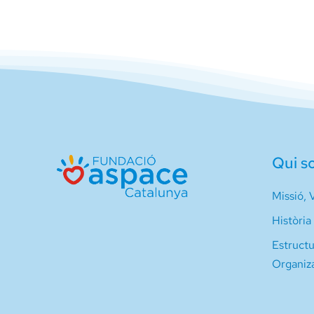
Qui s
Missió, V
Història
Estruct
Organiz