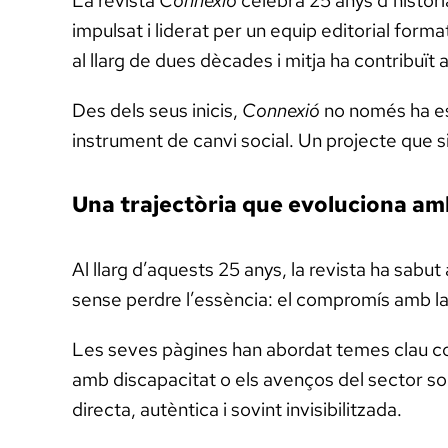
La revista
Connexió
celebra 25 anys d’històri
impulsat i liderat per un equip editorial for
al llarg de dues dècades i mitja ha contribuït
Des dels seus inicis,
Connexió
no només ha est
instrument de canvi social. Un projecte que s
Una trajectòria que evoluciona amb
Al llarg d’aquests 25 anys, la revista ha sabu
sense perdre l’essència: el compromís amb la inc
Les seves pàgines han abordat temes clau com 
amb discapacitat o els avenços del sector soc
directa, autèntica i sovint invisibilitzada.