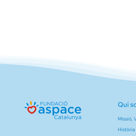
Qui s
Missió, V
Història