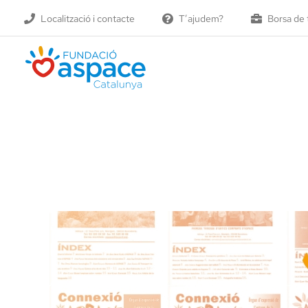
Skip
Localització i contacte
T’ajudem?
Borsa de 
to
content