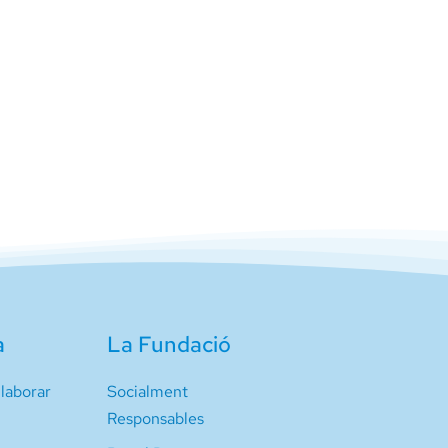
a
La Fundació
laborar
Socialment
Responsables