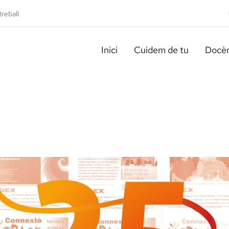
treball
Inici
Cuidem de tu
Docèn