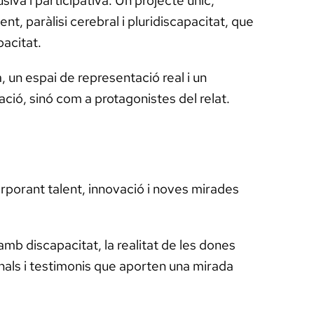
iva i participativa. Un projecte únic,
, paràlisi cerebral i pluridiscapacitat, que
pacitat.
 un espai de representació real i un
ció, sinó com a protagonistes del relat.
corporant talent, innovació i noves mirades
mb discapacitat, la realitat de les dones
onals i testimonis que aporten una mirada