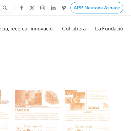
Cerca
APP Neurona Aspace
…
cia, recerca i innovació
Col·labora
La Fundació