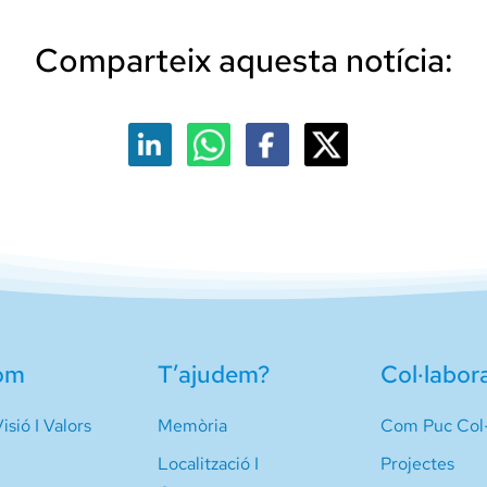
Comparteix aquesta notícia:
om
T’ajudem?
Col·labor
isió I Valors
Memòria
Com Puc Col·
Localització I
Projectes