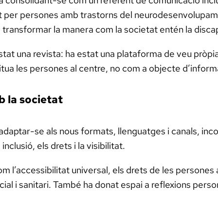
a consolidant-se com un referent de comunicació inclus
mat per persones amb trastorns del neurodesenvolupament
 a transformar la manera com la societat entén la disca
at una revista: ha estat una plataforma de veu pròpia,
itua les persones al centre, no com a objecte d’informa
 la societat
t adaptar-se als nous formats, llenguatges i canals, in
lusió, els drets i la visibilitat.
l’accessibilitat universal, els drets de les persones a
ial i sanitari. També ha donat espai a reflexions pers