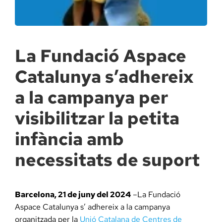
Docència, 
Col·labora
La Fundació Aspace
Catalunya s’adhereix
La Fundac
a la campanya per
Àmbit Sal
visibilitzar la petita
infància amb
Àmbit Soc
necessitats de suport
Àmbit Edu
Barcelona, 21 de juny del 2024
–La Fundació
Aspace Catalunya s’ adhereix a la campanya
organitzada per la
Unió Catalana de Centres de