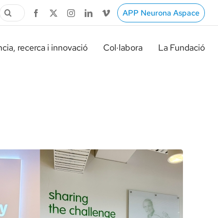
Cerca
APP Neurona Aspace
…
cia, recerca i innovació
Col·labora
La Fundació