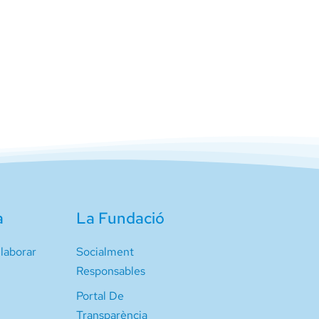
a
La Fundació
laborar
Socialment
Responsables
Portal De
Transparència