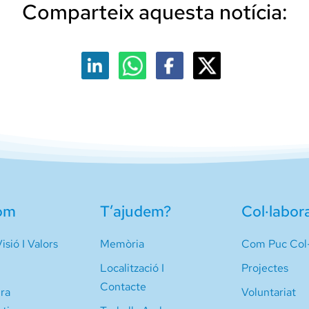
Comparteix aquesta notícia:
om
T’ajudem?
Col·labor
isió I Valors
Memòria
Com Puc Col·
Localització I
Projectes
Contacte
ura
Voluntariat