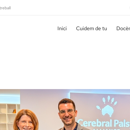
treball
Inici
Cuidem de tu
Docèn