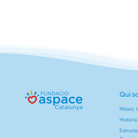
Qui s
Missió, V
Història
Estruct