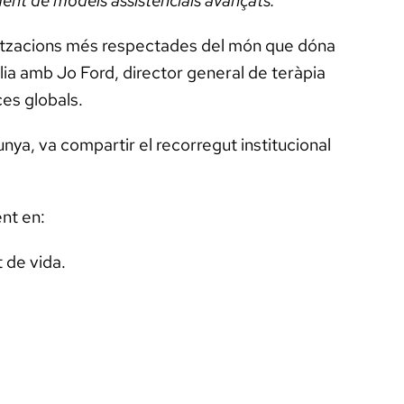
ment de models assistencials avançats.
anitzacions més respectades del món que dóna
lia amb Jo Ford, director general de teràpia
es globals.
nya, va compartir el recorregut institucional
ent en:
 de vida.