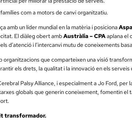
rtificial per millorar la prestació de serveis.
s famílies com a motors de canvi organitzatiu.
ça amb un líder mundial en la matèria i posiciona
Aspa
acitat. El diàleg obert amb
Austràlia – CPA
aplana el 
ls d’atenció i l’intercanvi mutu de coneixements basat
b organitzacions que comparteixen una visió transform
ntir els drets, la qualitat i la innovació en els servei
erebral Palsy Alliance, i especialment a Jo Ford, per la
arxes globals que generin coneixement, fomentin el ta
ort.
sit transformador.