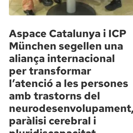
Docència, 
Col·labora
Aspace Catalunya i ICP
München segellen una
La Fundac
aliança internacional
Àmbit Sal
per transformar
l’atenció a les persones
Àmbit Soc
amb trastorns del
Àmbit Edu
neurodesenvolupament
paràlisi cerebral i