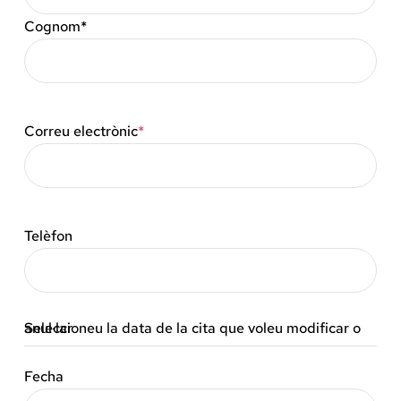
Docència, 
Cognom*
Col·labora
La Fundac
Correu electrònic
*
Àmbit Sal
Telèfon
Àmbit Soc
Àmbit Edu
Seleccioneu la data de la cita que voleu modificar o anul·lar
Fecha