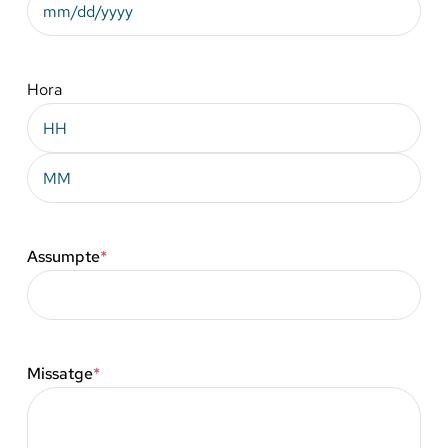
MM
slash
DD
Hora
slash
Hores
YYYY
Minuts
Assumpte
*
Missatge
*