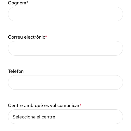
Cognom*
Docència, 
Col·labora
Correu electrònic
*
La Fundac
Àmbit Sal
Telèfon
Àmbit Soc
Àmbit Edu
Centre amb què es vol comunicar
*