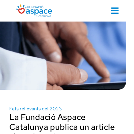
Skip
to
Toggl
content
Navig
Cerca
…
Inici
Contacte 
Fets rellevants del 2023
La Fundació Aspace
Cuidem d
Catalunya publica un article