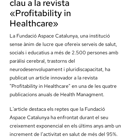
clau a la revista
Docència, 
«Profitability in
Healthcare»
Col·labora
La Fundació Aspace Catalunya, una institució
sense ànim de lucre que ofereix serveis de salut,
La Fundac
socials i educatius a més de 2.500 persones amb
paràlisi cerebral, trastorns del
Àmbit Sal
neurodesenvolupament i pluridiscapacitat, ha
publicat un article innovador a la revista
Àmbit Soc
"Profitability in Healthcare" en una de les quatre
publicacions anuals de Health Managment.
Àmbit Edu
L'article destaca els reptes que la Fundació
Aspace Catalunya ha enfrontat durant el seu
creixement exponencial en els últims anys amb un
increment de l’activitat en salut de més del 95%.