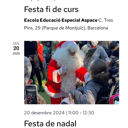
Docència, 
Festa fi de curs
Escola Educació Especial Aspace
C. Tres
Col·labora
Pins, 29 (Parque de Montjuïc), Barcelona
La Fundac
DES.
20
2024
Àmbit Sal
Àmbit Soc
Àmbit Edu
20 desembre 2024 | 11:00
-
12:30
Festa de nadal