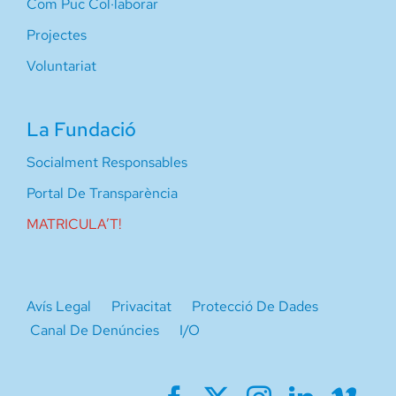
Com Puc Col·laborar
Projectes
Voluntariat
La Fundació
Socialment Responsables
Portal De Transparència
MATRICULA’T!
Avís Legal
Privacitat
Protecció De Dades
Canal De Denúncies
I/O