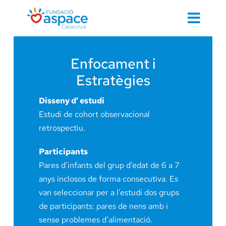
Skip
to
Toggl
content
Navig
Cerca
Enfocament i
…
Estratègies
Disseny d’ estudi
Inici
Estudi de cohort observacional
retrospectiu.
Participants
Pares d’infants del grup d’edat de 6 a 7
Contacte 
anys inclosos de forma consecutiva. Es
van seleccionar per a l’estudi dos grups
Cuidem d
de participants: pares de nens amb i
sense problemes d’alimentació.