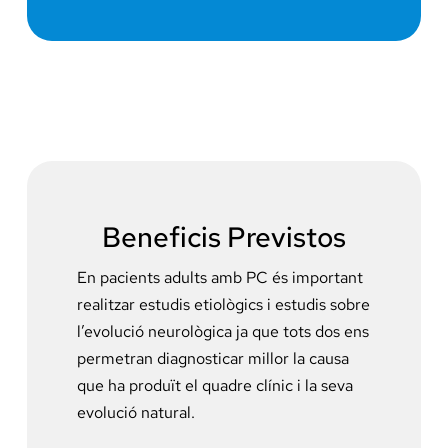
Docència, 
Col·labora
La Fundac
Àmbit Sal
Beneficis Previstos
Àmbit Soc
En pacients adults amb PC és important
realitzar estudis etiològics i estudis sobre
l’evolució neurològica ja que tots dos ens
Àmbit Edu
permetran diagnosticar millor la causa
que ha produït el quadre clínic i la seva
evolució natural.