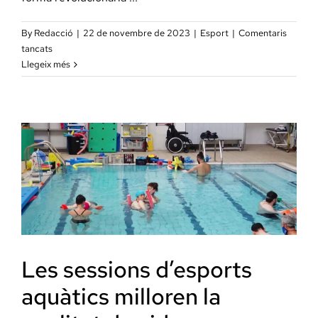
By
Redacció
|
22 de novembre de 2023
|
Esport
|
Comentaris
a
tancats
La
Llegeix més
integració
de
l’esport
i
la
fisioteràpia
Les sessions d’esports
aquàtics milloren la