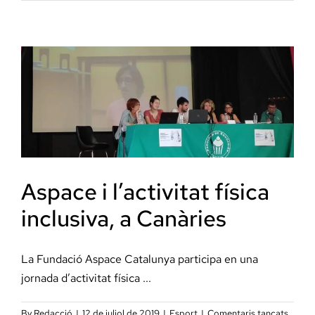
ASSIS
AMB
GOSS
Aspace i l’activitat física
inclusiva, a Canàries
La Fundació Aspace Catalunya participa en una
jornada d’activitat física ...
a
By
Redacció
|
12 de juliol de 2019
|
Esport
|
Comentaris tancats