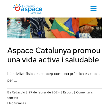
Skip
to
Toggl
content
Navig
Cerca
…
Aspace Catalunya promou
Inici
una vida activa i saludable
L'activitat física es concep com una pràctica essencial
Contacte 
per ...
By
Redacció
|
27 de febrer de 2024
|
Esport
|
Comentaris
Cuidem d
a
tancats
Aspace
Llegeix més
Catalunya