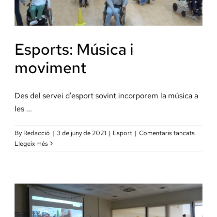
TOTS
Esports: Música i
moviment
Des del servei d'esport sovint incorporem la música a
les ...
a
By
Redacció
|
3 de juny de 2021
|
Esport
|
Comentaris tancats
Esports
Llegeix més
Música
i
movime