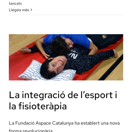
a
tancats
Jornada
Llegeix més
d’inclusió
amb
esports
adaptats
La integració de l’esport i
la fisioteràpia
La Fundació Aspace Catalunya ha establert una nova
forma revolucionària ...