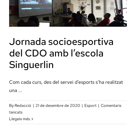
Jornada socioesportiva
del CDO amb l’escola
Singuerlin
Com cada curs, des del servei d’esports s’ha realitzat
una ...
By
Redacció
|
21 de desembre de 2020
|
Esport
|
Comentaris
a
tancats
Jornada
Llegeix més
socioesportiva
del