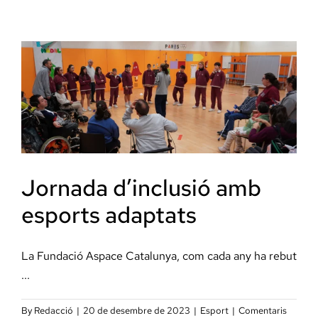
Docència, 
promou
una
vida
Col·labora
activa
i
saludable
La Fundac
Àmbit Sal
Jornada d’inclusió amb
Àmbit Soc
esports adaptats
Àmbit Edu
La Fundació Aspace Catalunya, com cada any ha rebut
...
By
Redacció
|
20 de desembre de 2023
|
Esport
|
Comentaris