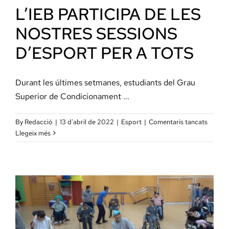
L’IEB PARTICIPA DE LES
NOSTRES SESSIONS
D’ESPORT PER A TOTS
Durant les últimes setmanes, estudiants del Grau
Superior de Condicionament ...
a
By
Redacció
|
13 d'abril de 2022
|
Esport
|
Comentaris tancats
L’IEB
Llegeix més
PARTI
DE
LES
NOST
SESSI
D’ESP
PER
A