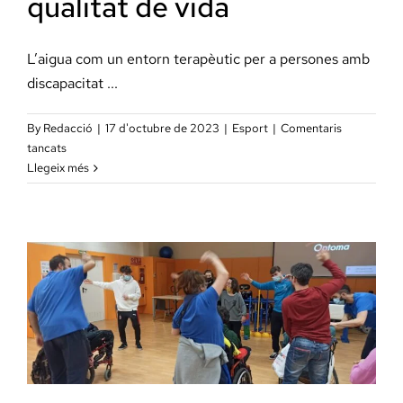
qualitat de vida
L’aigua com un entorn terapèutic per a persones amb
discapacitat ...
By
Redacció
|
17 d'octubre de 2023
|
Esport
|
Comentaris
a
tancats
Les
Llegeix més
sessions
d’esports
aquàtics
milloren
la
qualitat
de
vida