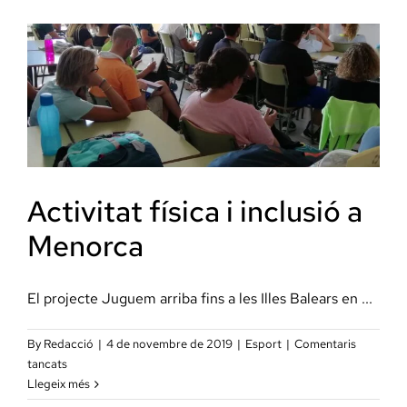
CDO
amb
l’escola
Singuerlin
Activitat física i inclusió a
Menorca
El projecte Juguem arriba fins a les Illes Balears en ...
By
Redacció
|
4 de novembre de 2019
|
Esport
|
Comentaris
a
tancats
Activitat
Llegeix més
física