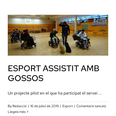
i
inclusió
a
Menorca
ESPORT ASSISTIT AMB
GOSSOS
Un projecte pilot en el que ha participat el servei ...
a
By
Redacció
|
16 de juliol de 2019
|
Esport
|
Comentaris tancats
ESPO
Llegeix més