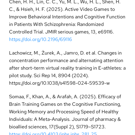
Chen, H. H., Lin, C. C., Yu, M. L., Wu, H. L., Shen, H.
C., & Hsieh, H. F. (2025). Active Video Games to
Improve Behavioral Intentions and Cognitive Function
in Patients With Schizophrenia: Randomized
Controlled Trial. JMIR serious games, 13, e69116.
https://doi.org/10.2196/69116
Lachowicz, M., Żurek, A., Jamro, D. et al. Changes in
concentration performance and alternating attention
after short-term virtual reality training in E-athletes: a
pilot study. Sci Rep 14, 8904 (2024).
https://doi.org/10.1038/s41598-024-59539-w
Somaa, F., Khan, A., & Arafah, A. (2025). Efficacy of
Brain Training Games on the Cognitive Functioning,
Working Memory and Processing Speed of Healthy
Individuals: A Meta-Analysis. Journal of pharmacy &
bioallied sciences, 17(Suppl 2), S1719–S1723.
https://doi.org/10.4103/jpbs.jpbs_281_25