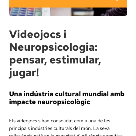
Docència, 
Col·labora
Videojocs i
Neuropsicologia:
La Fundac
pensar, estimular,
Àmbit Sal
jugar!
Àmbit Soc
Una indústria cultural mundial amb
impacte neuropsicològic
Àmbit Edu
Els videojocs s’han consolidat com a una de les
principals indústries culturals del món. La seva
rellevància està en la capacitat d’influència cognitiva,