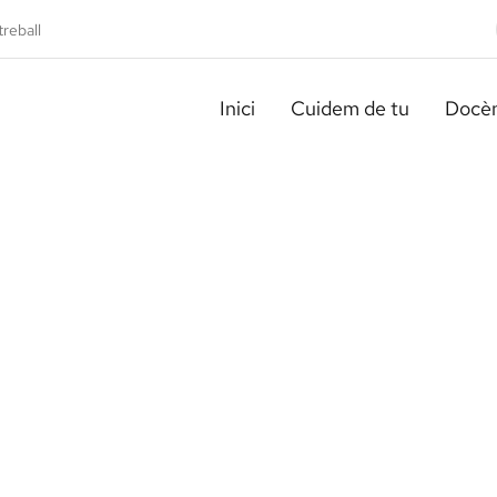
treball
Inici
Cuidem de tu
Docèn