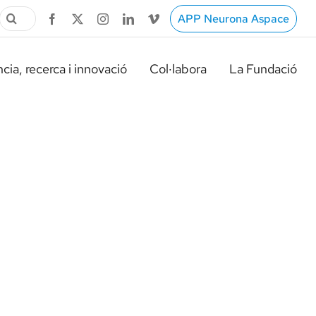
Cerca
APP Neurona Aspace
…
cia, recerca i innovació
Col·labora
La Fundació