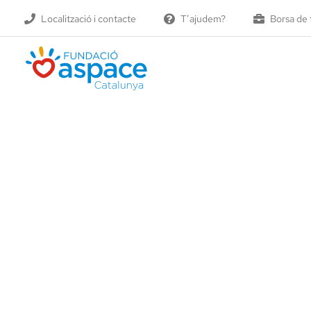
Skip
Localització i contacte
T’ajudem?
Borsa de 
to
content