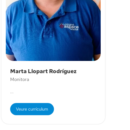
Marta Llopart Rodríguez
Monitora
...
Veure currículum