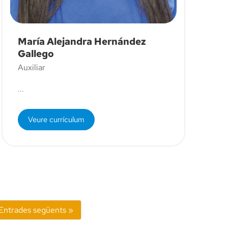
María Alejandra Hernández
Gallego
Auxiliar
...
Veure currículum
Entrades següents »