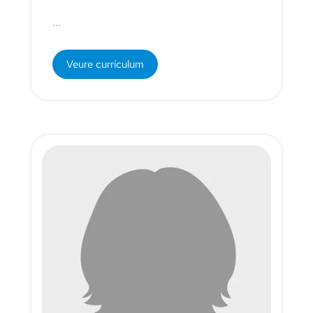
...
Veure currículum