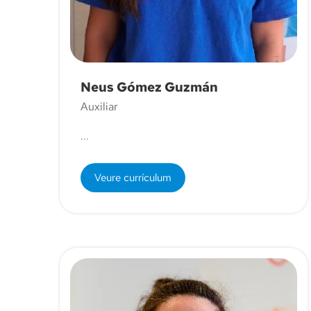
Neus Gómez Guzmán
Auxiliar
...
Veure currículum