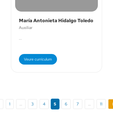
María Antonieta Hidalgo Toledo
Auxiliar
...
Veure currículum
1
…
3
4
5
6
7
…
11