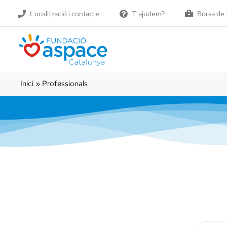
Skip
Localització i contacte
T’ajudem?
Borsa de 
to
content
Inici
»
Professionals