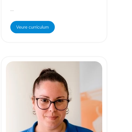
...
Veure currículum