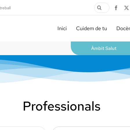
Cerca
treball
…
Inici
Cuidem de tu
Docèn
Àmbit Salut
Professionals