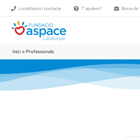
Skip
Localització i contacte
T’ajudem?
Borsa de 
to
content
Inici
»
Professionals