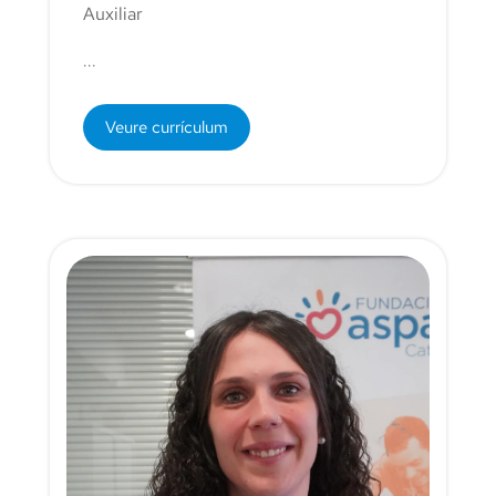
Auxiliar
...
Veure currículum