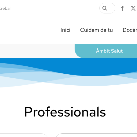
Cerca
treball
…
Inici
Cuidem de tu
Docèn
Àmbit Salut
Professionals