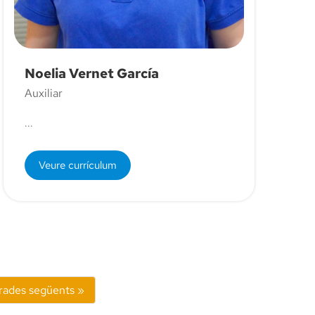
Noelia Vernet García
Auxiliar
...
Veure currículum
rades següents »