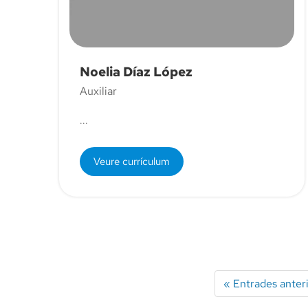
Noelia Díaz López
Auxiliar
...
Veure currículum
« Entrades anter