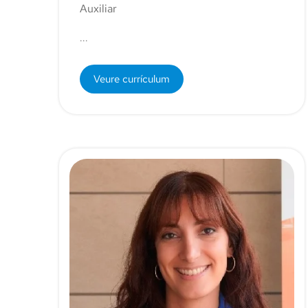
Auxiliar
...
Veure currículum