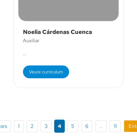
Noelia Cárdenas Cuenca
Auxiliar
...
Veure currículum
iors
1
2
3
4
5
6
…
11
Ent