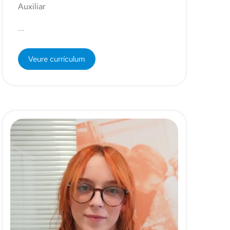
Auxiliar
...
Veure currículum