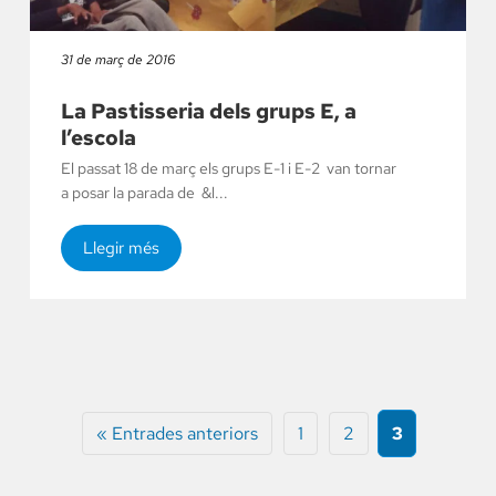
31 de març de 2016
La Pastisseria dels grups E, a
l’escola
El passat 18 de març els grups E-1 i E-2 van tornar
a posar la parada de &l...
Llegir més
« Entrades anteriors
1
2
3