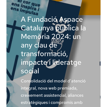
La Fundació
A Fundació Aspace
Catalunya publica la
Àmbit Salut
Memòria 2024: un
any clau de
Àmbit Social
transformació,
impacte i lideratge
Àmbit Educatiu
social
Consolidació del model d’atenció
integral, nova web premiada,
creixement assistencial, aliances
estratègiques i compromís amb