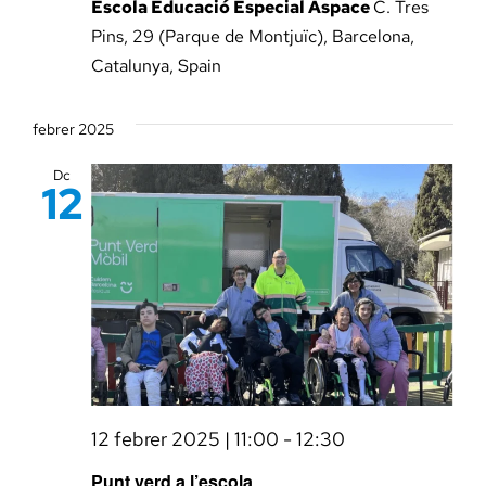
Escola Educació Especial Aspace
C. Tres
Pins, 29 (Parque de Montjuïc), Barcelona,
La Fundació
Catalunya, Spain
febrer 2025
Àmbit Salut
Dc
12
Àmbit Social
Àmbit Educatiu
12 febrer 2025 | 11:00
-
12:30
Punt verd a l’escola